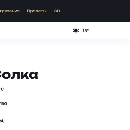
трясения
Пролеты
3D
15°
Солка
 c
тво
ы,