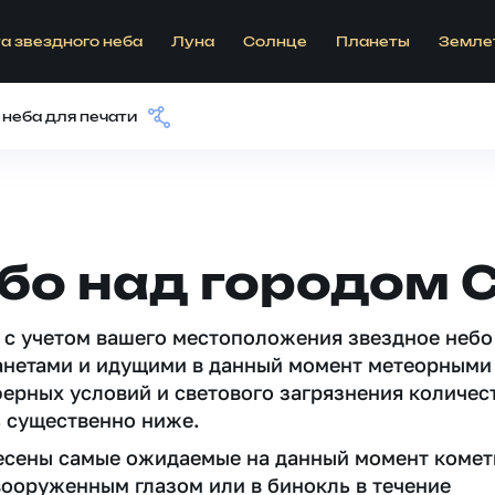
а звездного неба
Луна
Солнце
Планеты
Земле
 неба для печати
бо над городом 
 c учетом вашего местоположения звездное небо
анетами и идущими в данный момент метеорными
ферных условий и светового загрязнения количес
 существенно ниже.
несены самые ожидаемые на данный момент комет
вооруженным глазом или в бинокль в течение