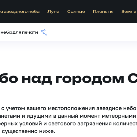
а звездного неба
Луна
Солнце
Планеты
Земле
 неба для печати
бо над городом С
 c учетом вашего местоположения звездное небо
анетами и идущими в данный момент метеорными
ферных условий и светового загрязнения количес
 существенно ниже.