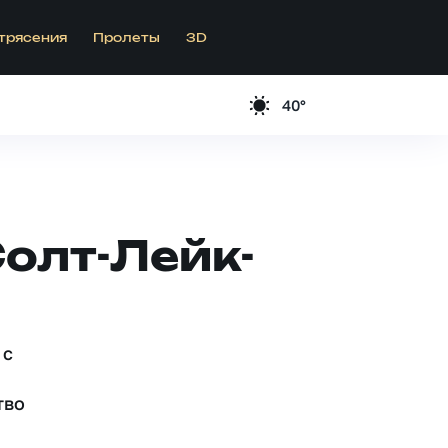
трясения
Пролеты
3D
40°
олт-Лейк-
 c
тво