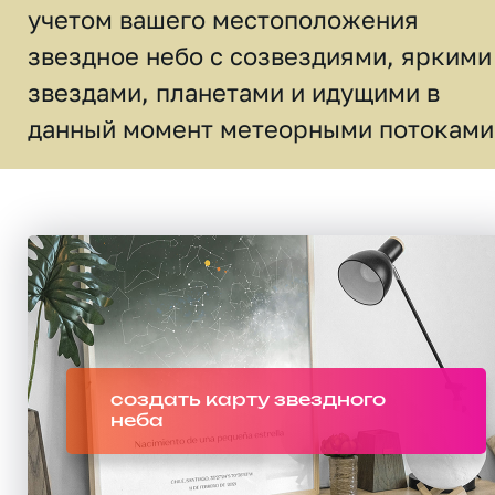
учетом вашего местоположения
звездное небо c созвездиями, яркими
звездами, планетами и идущими в
данный момент метеорными потоками
создать карту звездного
неба