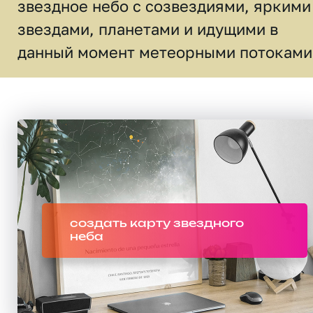
звездное небо c созвездиями, яркими
звездами, планетами и идущими в
данный момент метеорными потоками
создать карту звездного
неба