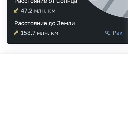
Расстояние от Солнца
47,2
млн. км
Расстояние до Земли
158,7
млн. км
Рак
03:54
Меркурий
03:54
19:43
Венера