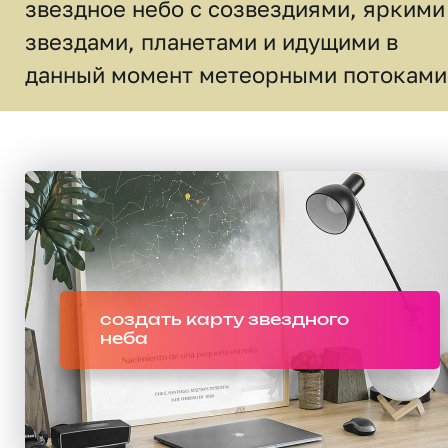
звездное небо c созвездиями, яркими
звездами, планетами и идущими в
данный момент метеорными потоками
создать карту звездного
неба