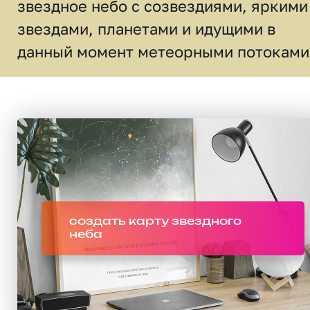
звездное небо c созвездиями, яркими
звездами, планетами и идущими в
данный момент метеорными потоками
создать карту звездного
неба