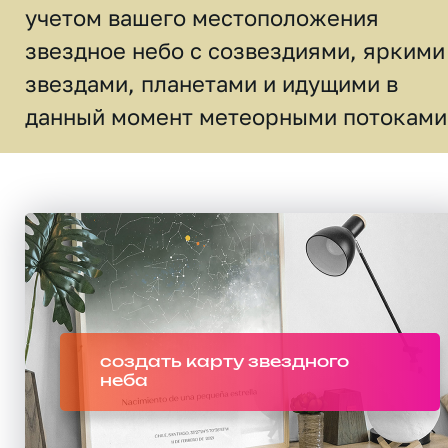
учетом вашего местоположения
звездное небо c созвездиями, яркими
звездами, планетами и идущими в
данный момент метеорными потоками
создать карту звездного
неба