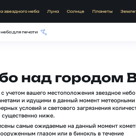
а звездного неба
Луна
Солнце
Планеты
Земле
 неба для печати
ебо над городом
 c учетом вашего местоположения звездное небо
анетами и идущими в данный момент метеорными
ферных условий и светового загрязнения количес
 существенно ниже.
несены самые ожидаемые на данный момент комет
вооруженным глазом или в бинокль в течение