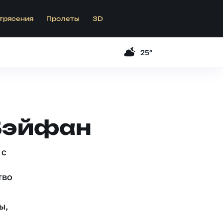
трясения
Пролеты
3D
25°
 Вэйфан
 c
тво
ы,