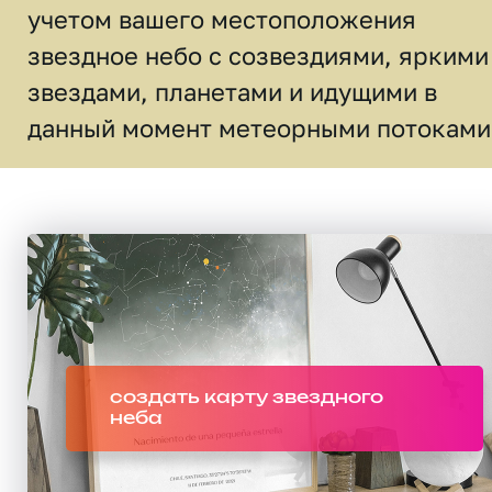
учетом вашего местоположения
звездное небо c созвездиями, яркими
звездами, планетами и идущими в
данный момент метеорными потоками
создать карту звездного
неба