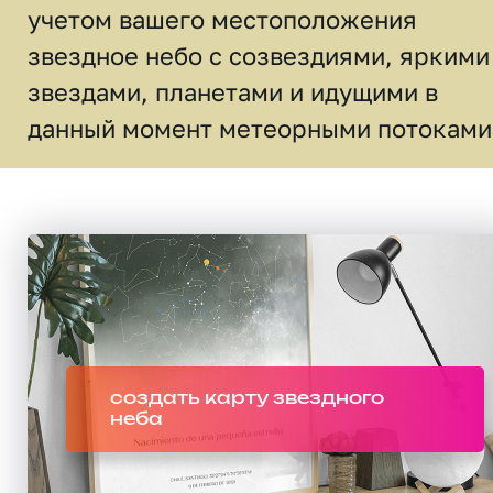
учетом вашего местоположения
звездное небо c созвездиями, яркими
звездами, планетами и идущими в
данный момент метеорными потоками
создать карту звездного
неба