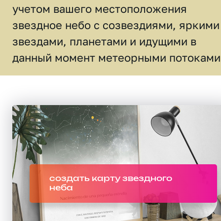
учетом вашего местоположения
звездное небо c созвездиями, яркими
звездами, планетами и идущими в
данный момент метеорными потоками
создать карту звездного
неба