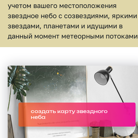
учетом вашего местоположения
звездное небо c созвездиями, яркими
звездами, планетами и идущими в
данный момент метеорными потоками
создать карту звездного
неба