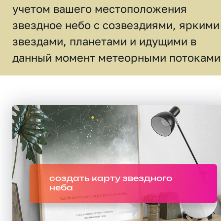
учетом вашего местоположения
звездное небо c созвездиями, яркими
звездами, планетами и идущими в
данный момент метеорными потоками
создать карту звездного
неба