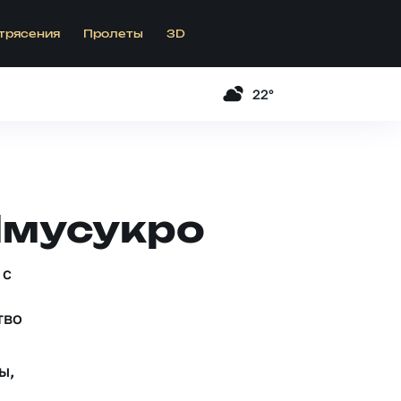
трясения
Пролеты
3D
22°
Ямусукро
 c
тво
ы,