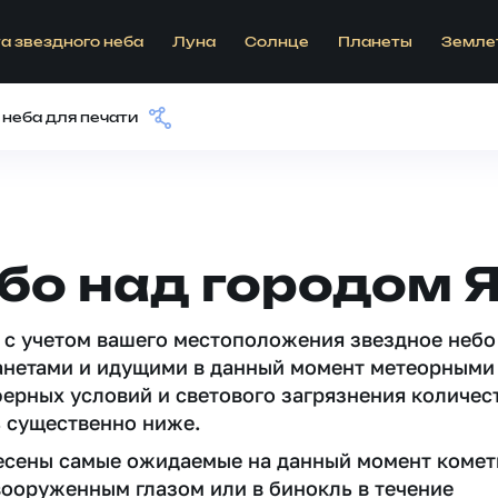
а звездного неба
Луна
Солнце
Планеты
Земле
 неба для печати
бо над городом 
 c учетом вашего местоположения звездное небо
анетами и идущими в данный момент метеорными
ферных условий и светового загрязнения количес
 существенно ниже.
несены самые ожидаемые на данный момент комет
вооруженным глазом или в бинокль в течение