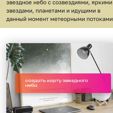
звездное небо c созвездиями, яркими
звездами, планетами и идущими в
данный момент метеорными потоками
создать карту звездного
неба