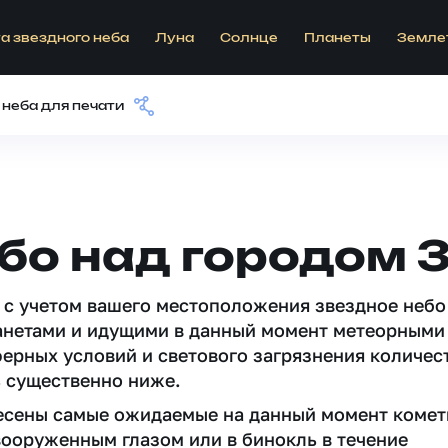
а звездного неба
Луна
Солнце
Планеты
Земле
 неба для печати
бо над городом 
 c учетом вашего местоположения звездное небо
анетами и идущими в данный момент метеорными
ферных условий и светового загрязнения количес
 существенно ниже.
несены самые ожидаемые на данный момент комет
вооруженным глазом или в бинокль в течение