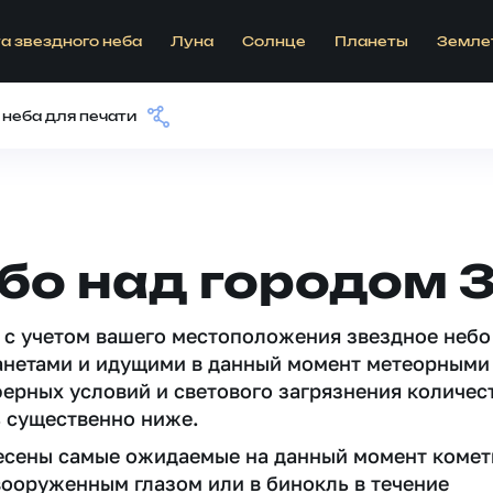
а звездного неба
Луна
Солнце
Планеты
Земле
 неба для печати
бо над городом 
 c учетом вашего местоположения звездное небо
анетами и идущими в данный момент метеорными
ферных условий и светового загрязнения количес
 существенно ниже.
несены самые ожидаемые на данный момент комет
вооруженным глазом или в бинокль в течение