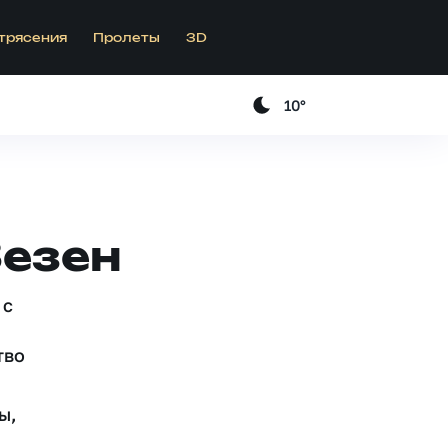
трясения
Пролеты
3D
10°
Зезен
 c
тво
ы,