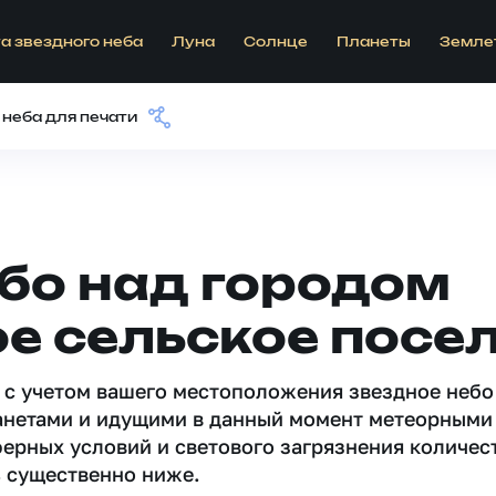
а звездного неба
Луна
Солнце
Планеты
Земле
 неба для печати
бо над городом
е сельское посе
 c учетом вашего местоположения звездное небо
анетами и идущими в данный момент метеорными
ферных условий и светового загрязнения количес
 существенно ниже.