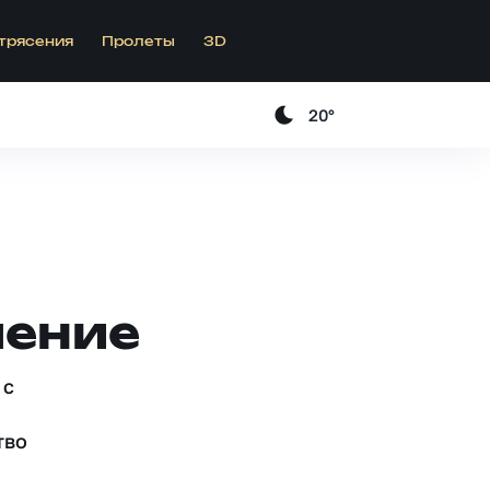
трясения
Пролеты
3D
20°
ление
 c
тво