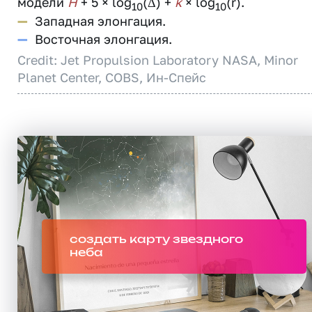
модели
H
+ 5 × log
(Δ) +
k
× log
(r).
10
10
—
Западная элонгация.
—
Восточная элонгация.
Credit: Jet Propulsion Laboratory NASA, Minor
Planet Center, COBS, Ин-Спейс
создать карту звездного
неба