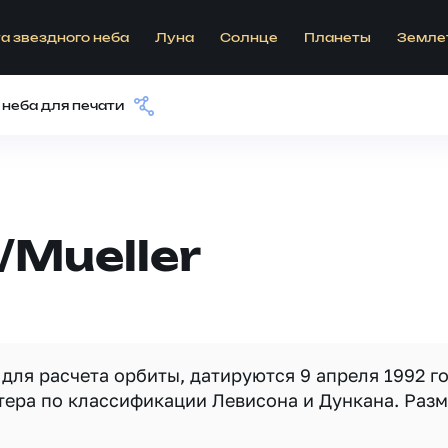
а звездного неба
Луна
Солнце
Планеты
Земле
 неба для печати
/Mueller
ля расчета орбиты, датируются 9 апреля 1992 го
тера по классификации Левисона и Дункана. Раз