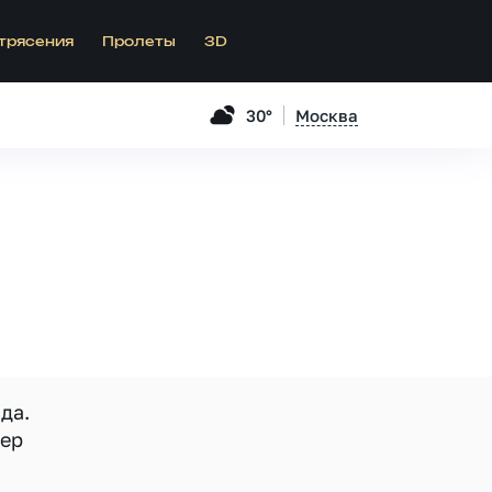
трясения
Пролеты
3D
30°
Москва
да.
мер