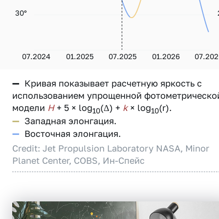
30°
07.2024
01.2025
07.2025
01.2026
07.202
—
Кривая показывает расчетную яркость с
использованием упрощенной фотометрическо
модели
H
+ 5 × log
(Δ) +
k
× log
(r).
10
10
—
Западная элонгация.
—
Восточная элонгация.
Credit: Jet Propulsion Laboratory NASA, Minor
Planet Center, COBS, Ин-Спейс