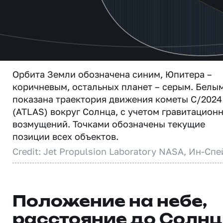
Орбита Земли обозначена синим, Юпитера –
коричневым, остальных планет – серым. Белы
показана траектория движения кометы C/2024
(ATLAS) вокруг Солнца, с учетом гравитацион
возмущений. Точками обозначены текущие
позиции всех объектов.
Credit: Jet Propulsion Laboratory NASA, Ин-Спе
Положение на небе,
расстояние до Солн