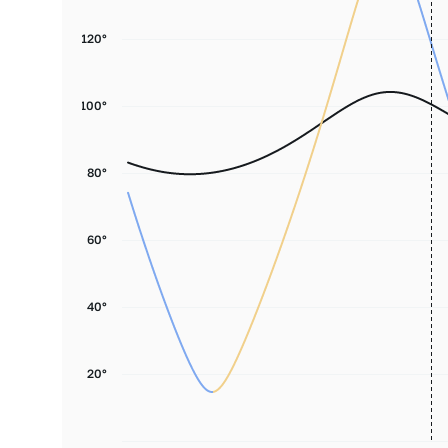
120°
100°
80°
60°
40°
20°