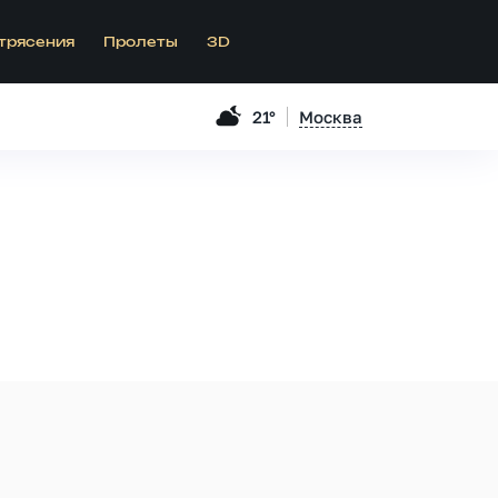
трясения
Пролеты
3D
21°
Москва
.