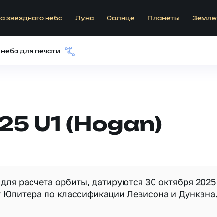
а звездного неба
Луна
Солнце
Планеты
Земле
 неба для печати
25 U1 (Hogan)
для расчета орбиты, датируются 30 октября 2025
у Юпитера по классификации Левисона и Дункана