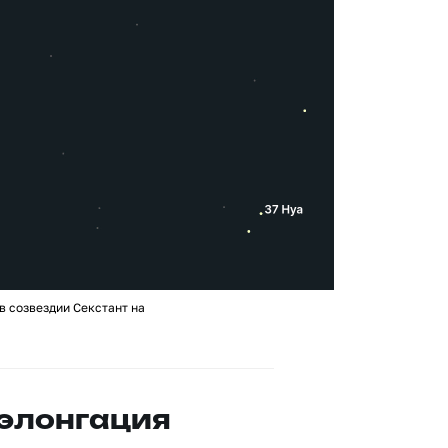
в созвездии Секстант на
 элонгация