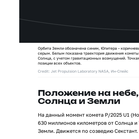
Орбита Земли обозначена синим, Юпитера – коричнев
серым. Белым показана траектория движения кометы 
Солнца, с учетом гравитационных возмущений. Точк
позиции всех объектов.
Credit: Jet Propulsion Laboratory NASA, Ин-Спейс
Положение на небе,
Солнца и Земли
На данный момент комета P/2025 U1 (Ho
630 миллионов километров от Солнца и
Земли. Движется по созведию Секстант.