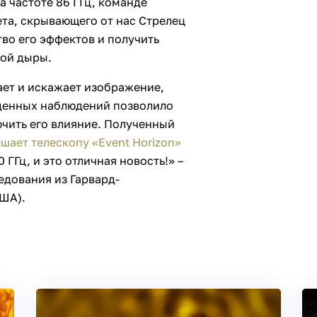
 частоте 86 ГГц, команде
ета, скрывающего от нас Стрелец
тво его эффектов и получить
ной дыры.
ает и искажает изображение,
денных наблюдений позволило
ючить его влияние. Полученный
шает телескопу «Event Horizon»
 ГГц, и это отличная новость!» –
едования из Гарвард-
ША).