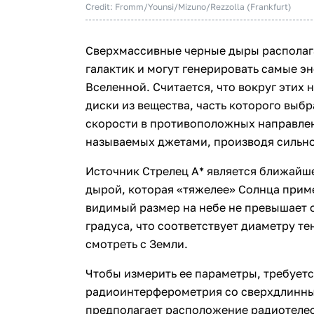
Credit: Fromm/Younsi/Mizuno/Rezzolla (Frankfurt)
Сверхмассивные черные дыры располаг
галактик и могут генерировать самые э
Вселенной. Считается, что вокруг этих
диски из вещества, часть которого выб
скорости в противоположных направлени
называемых джетами, производя сильно
Источник Стрелец А* является ближайш
дырой, которая «тяжелее» Солнца приме
видимый размер на небе не превышает
градуса, что соответствует диаметру те
смотреть с Земли.
Чтобы измерить ее параметры, требуетс
радиоинтерферометрия со сверхдлинным
предполагает расположение радиотелес