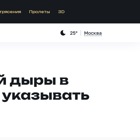
трясения
Пролеты
3D
25°
Москва
й дыры в
 указывать