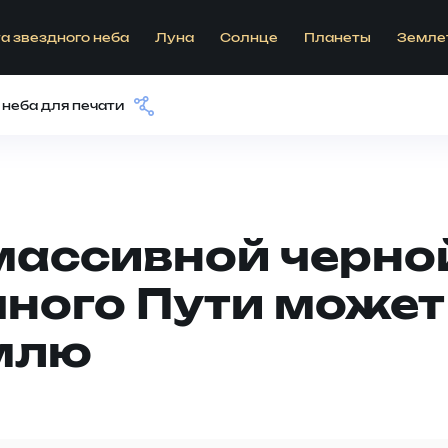
а звездного неба
Луна
Солнце
Планеты
Земле
 неба для печати
массивной черно
ного Пути может
емлю