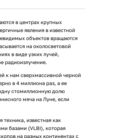
аются в центрах крупных
нергичные явления в известной
 невидимых объектов вращаются
расывается на околосветовой
ях в виде узких лучей,
е радиоизлучение.
ей к нам сверхмассивной черной
рно в 4 миллиона раз, а ее
 одну стомиллионную долю
ннисного мяча на Луне, если
я техника, известная как
и базами (VLBI), которая
копов на разных континентах с