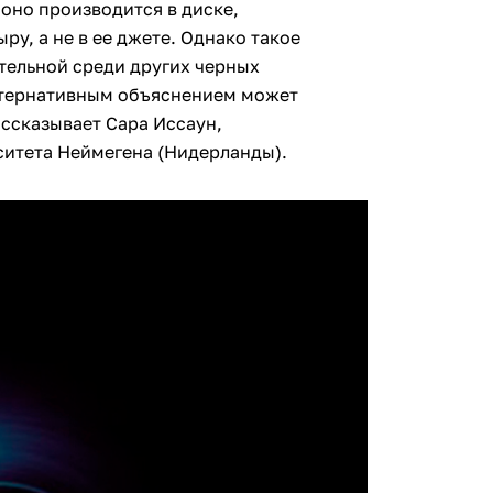
 оно производится в диске,
, а не в ее джете. Однако такое
тельной среди других черных
ьтернативным объяснением может
ассказывает Сара Иссаун,
ситета Неймегена (Нидерланды).