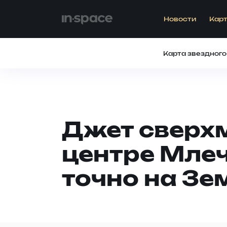
Новости
Карт
Карта звездного
Джет сверх
центре Млеч
точно на З