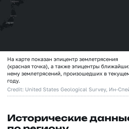
На карте показан эпицентр землетрясения
(красная точка), а также эпицентры ближайши
нему землетрясений, произошедших в текуще
году.
Credit: United States Geological Survey, Ин-Спе
Исторические данны