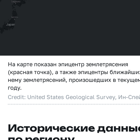
На карте показан эпицентр землетрясения
(красная точка), а также эпицентры ближайши
нему землетрясений, произошедших в текуще
году.
Credit: United States Geological Survey, Ин-Спе
Исторические данны