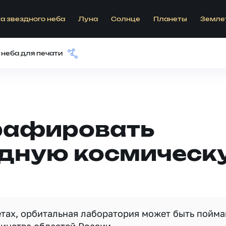
а звездного неба
Луна
Солнце
Планеты
Земле
 неба для печати
рафировать
ную космическ
етах, орбитальная лаборатория может быть пойма