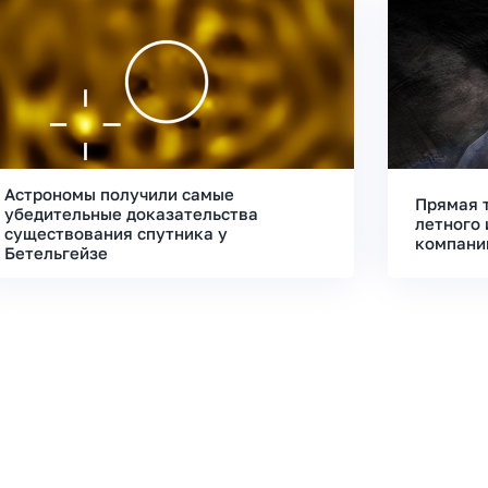
Астрономы получили самые
Прямая 
убедительные доказательства
летного 
существования спутника у
компани
Бетельгейзе