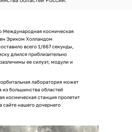
инства областей России.
Это Международная космическая
чен Эриком Холландом
оставило всего 1/667 секунды,
иску длился приблизительно
различимы ее силуэт, модули и
, орбитальная лаборатория может
 из большинства областей
ая космическая станция пролетит
а сайте нашего дочернего