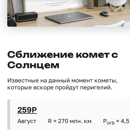
Сближение комет с
Солнцем
Известные на данный момент кометы,
которые вскоре пройдут перигелий.
259P
Август
R ≈ 270 млн. км
P
≈ 4,5
orb