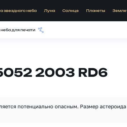
а звездного неба
Луна
Солнце
Планеты
Земле
 неба для печати
5052 2003 RD6
вляется потенциально опасным. Размер астероида