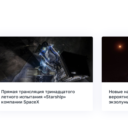
Прямая трансляция тринадцатого
Новые н
летного испытания «Starship»
вероятн
компании SpaceX
экзолун