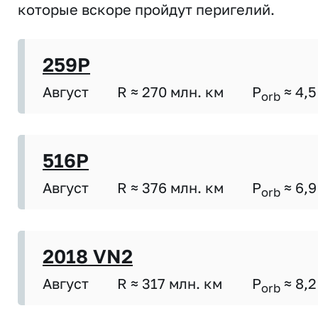
которые вскоре пройдут перигелий.
259P
Август
R ≈ 270 млн. км
P
≈ 4,5
orb
516P
Август
R ≈ 376 млн. км
P
≈ 6,9
orb
2018 VN2
Август
R ≈ 317 млн. км
P
≈ 8,2
orb