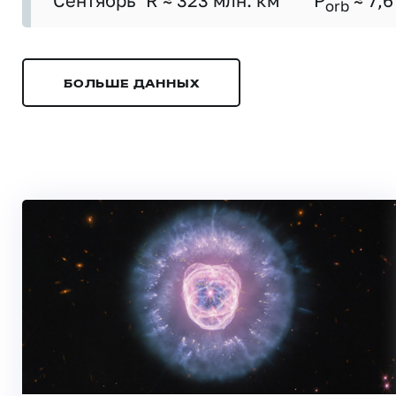
Сентябрь
R ≈ 323 млн. км
P
≈ 7,6
orb
БОЛЬШЕ ДАННЫХ