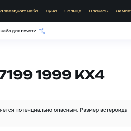
а звездного неба
Луна
Солнце
Планеты
Земле
 неба для печати
7199 1999 KX4
вляется потенциально опасным. Размер астероида