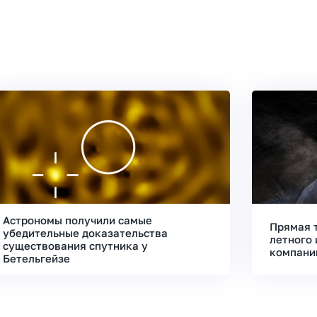
Астрономы получили самые
Прямая 
убедительные доказательства
летного 
существования спутника у
компани
Бетельгейзе