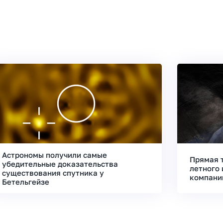
Астрономы получили самые
Прямая 
убедительные доказательства
летного 
существования спутника у
компани
Бетельгейзе