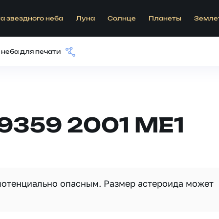
а звездного неба
Луна
Солнце
Планеты
Земле
 неба для печати
9359 2001 ME1
 потенциально опасным. Размер астероида может