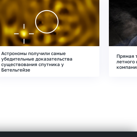
Астрономы получили самые
Прямая 
убедительные доказательства
летного 
существования спутника у
компани
Бетельгейзе