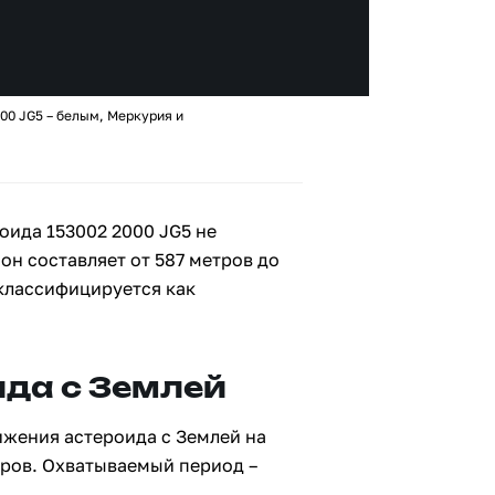
00 JG5 – белым, Меркурия и
оида 153002 2000 JG5 не
 он составляет от 587 метров до
 классифицируется как
да с Землей
ижения астероида с Землей на
тров. Охватываемый период –