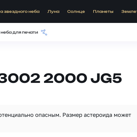
а звездного неба
Луна
Солнце
Планеты
Земле
 неба для печати
53002 2000 JG5
потенциально опасным. Размер астероида может