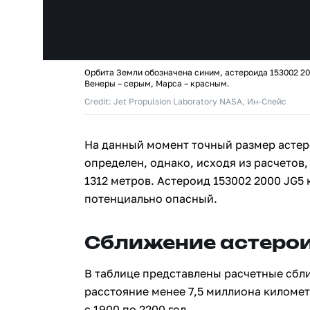
Орбита Земли обозначена синим, астероида 153002 20
Венеры – серым, Марса – красным.
Credit: Jet Propulsion Laboratory NASA, Ин-Спейс
На данный момент точный размер астер
определен, однако, исходя из расчетов,
1312 метров. Астероид 153002 2000 JG5
потенциально опасный.
Сближение астерои
В таблице представлены расчетные сбл
расстояние менее 7,5 миллиона киломе
с 1900 по 2200 год.