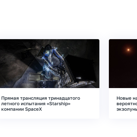
Прямая трансляция тринадцатого
Новые н
летного испытания «Starship»
вероятн
компании SpaceX
экзолун