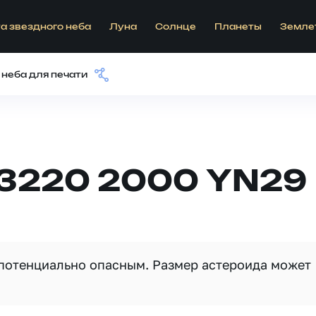
а звездного неба
Луна
Солнце
Планеты
Земле
 неба для печати
53220 2000 YN29
 потенциально опасным. Размер астероида может