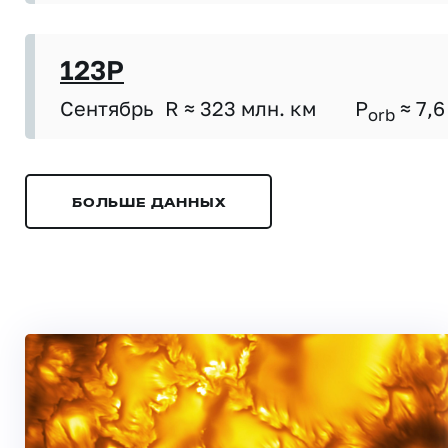
123P
Сентябрь
R ≈ 323 млн. км
P
≈ 7,6
orb
БОЛЬШЕ ДАННЫХ