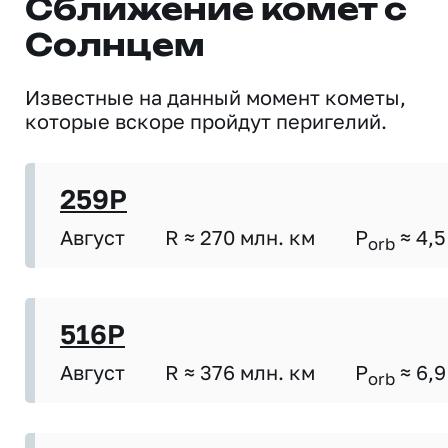
Сближение комет с
Солнцем
Известные на данный момент кометы,
которые вскоре пройдут перигелий.
259P
Август
R ≈ 270 млн. км
P
≈ 4,5
orb
516P
Август
R ≈ 376 млн. км
P
≈ 6,9
orb