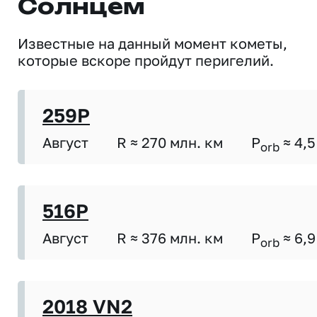
Солнцем
Известные на данный момент кометы,
которые вскоре пройдут перигелий.
259P
Август
R ≈ 270 млн. км
P
≈ 4,5
orb
516P
Август
R ≈ 376 млн. км
P
≈ 6,9
orb
2018 VN2