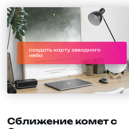
создать карту звездного
неба
Сближение комет с