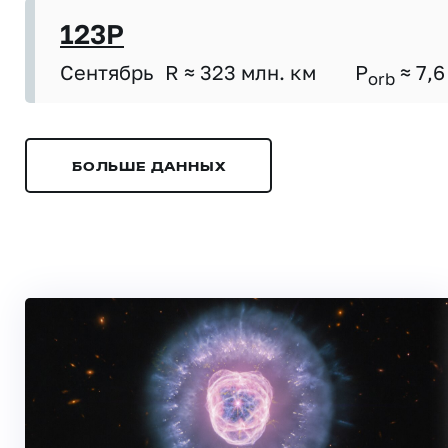
123P
Сентябрь
R ≈ 323 млн. км
P
≈ 7,6
orb
БОЛЬШЕ ДАННЫХ