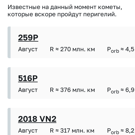
Известные на данный момент кометы,
которые вскоре пройдут перигелий.
259P
Август
R ≈ 270 млн. км
P
≈ 4,5
orb
516P
Август
R ≈ 376 млн. км
P
≈ 6,9
orb
2018 VN2
Август
R ≈ 317 млн. км
P
≈ 8,2
orb