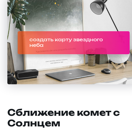
создать карту звездного
неба
Сближение комет с
Солнцем