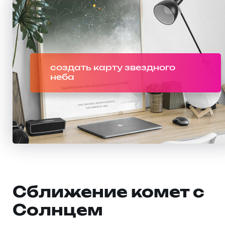
создать карту звездного
неба
Сближение комет с
Солнцем