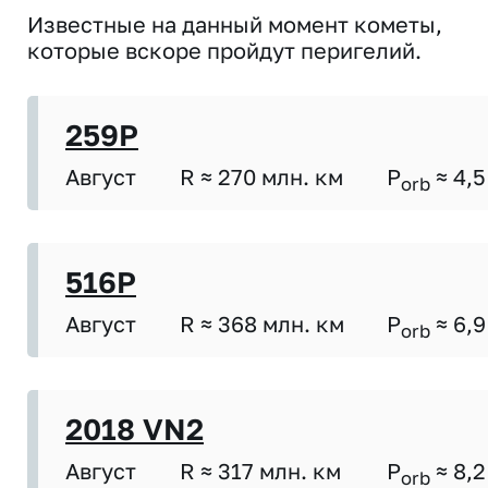
Известные на данный момент кометы,
которые вскоре пройдут перигелий.
259P
Август
R ≈ 270 млн. км
P
≈ 4,5
orb
516P
Август
R ≈ 368 млн. км
P
≈ 6,9
orb
2018 VN2
Август
R ≈ 317 млн. км
P
≈ 8,2
orb