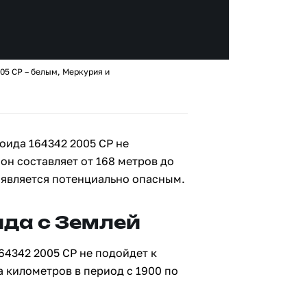
05 CP – белым, Меркурия и
оида 164342 2005 CP не
 он составляет от 168 метров до
е является потенциально опасным.
да с Землей
64342 2005 CP не подойдет к
а километров в период с 1900 по