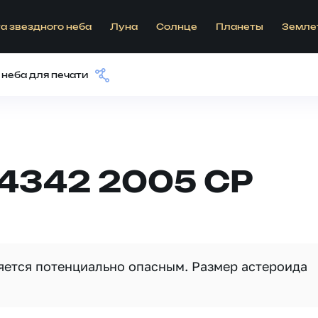
а звездного неба
Луна
Солнце
Планеты
Земле
 неба для печати
64342 2005 CP
ляется потенциально опасным. Размер астероида