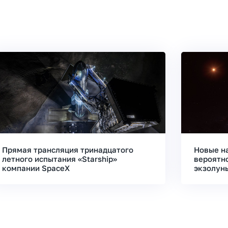
Прямая трансляция тринадцатого
Новые н
летного испытания «Starship»
вероятн
компании SpaceX
экзолун