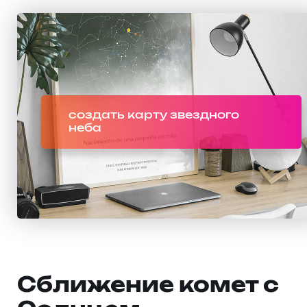
создать карту звездного
неба
Сближение комет с