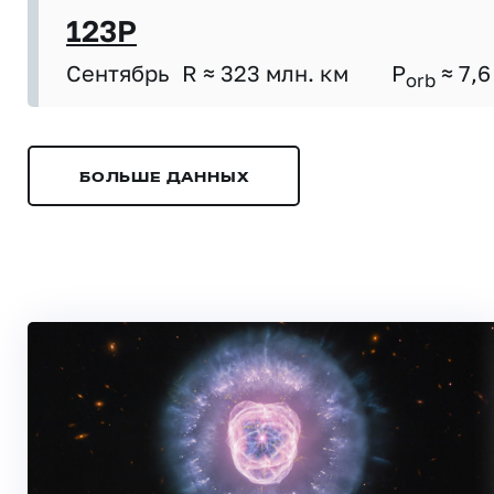
123P
Сентябрь
R ≈ 323 млн. км
P
≈ 7,6
orb
БОЛЬШЕ ДАННЫХ