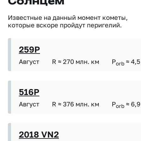
Солнцем
Известные на данный момент кометы,
которые вскоре пройдут перигелий.
259P
Август
R ≈ 270 млн. км
P
≈ 4,5
orb
516P
Август
R ≈ 376 млн. км
P
≈ 6,9
orb
2018 VN2