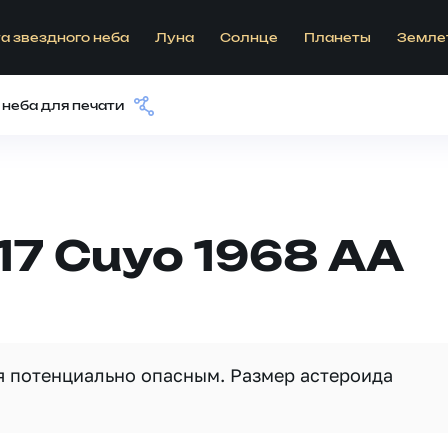
а звездного неба
Луна
Солнце
Планеты
Земле
 неба для печати
17 Cuyo 1968 AA
ся потенциально опасным. Размер астероида