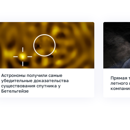
Астрономы получили самые
Прямая 
убедительные доказательства
летного 
существования спутника у
компани
Бетельгейзе