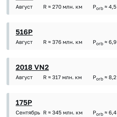
Август
R ≈ 270 млн. км
P
≈ 4,5
orb
516P
Август
R ≈ 376 млн. км
P
≈ 6,9
orb
2018 VN2
Август
R ≈ 317 млн. км
P
≈ 8,2
orb
175P
Сентябрь
R ≈ 345 млн. км
P
≈ 6,4
orb