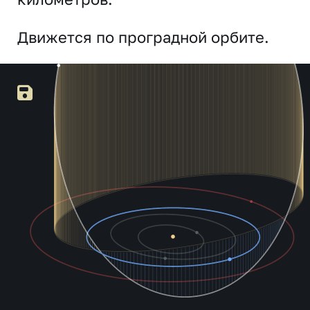
Движется по проградной орбите.