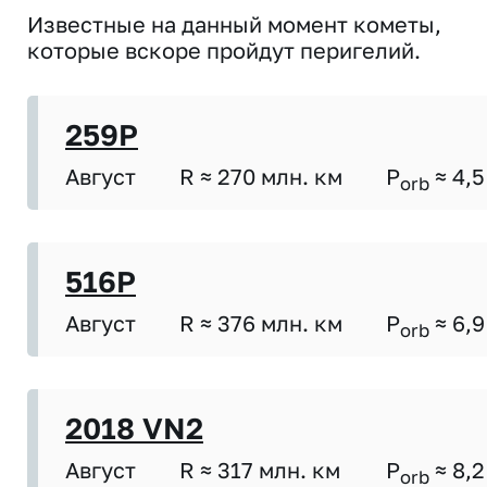
Известные на данный момент кометы,
которые вскоре пройдут перигелий.
259P
Август
R ≈ 270 млн. км
P
≈ 4,5
orb
516P
Август
R ≈ 376 млн. км
P
≈ 6,9
orb
2018 VN2
Август
R ≈ 317 млн. км
P
≈ 8,2
orb