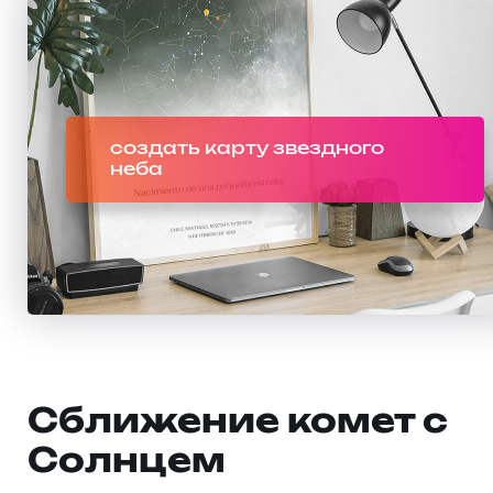
создать карту звездного
неба
Сближение комет с
Солнцем