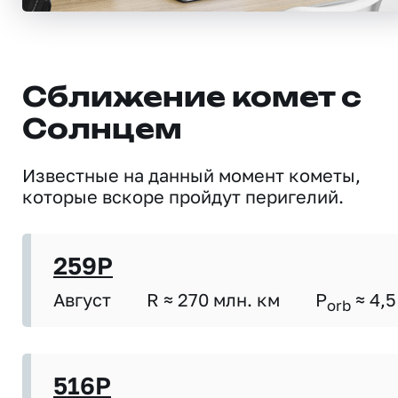
Сближение комет с
Солнцем
Известные на данный момент кометы,
которые вскоре пройдут перигелий.
259P
Август
R ≈ 270 млн. км
P
≈ 4,5
orb
516P