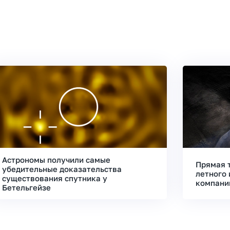
Астрономы получили самые
Прямая 
убедительные доказательства
летного 
существования спутника у
компани
Бетельгейзе