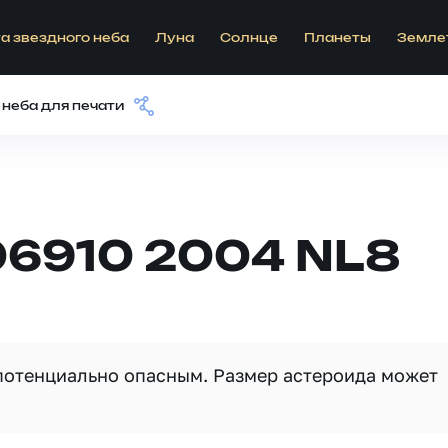
а звездного неба
Луна
Солнце
Планеты
Земле
 неба для печати
06910 2004 NL8
 потенциально опасным. Размер астероида может