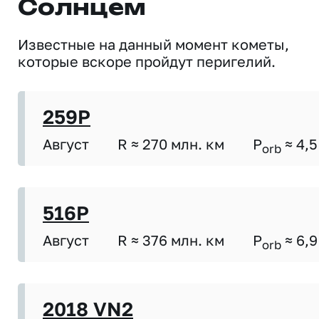
Солнцем
Известные на данный момент кометы,
которые вскоре пройдут перигелий.
259P
Август
R ≈ 270 млн. км
P
≈ 4,5
orb
516P
Август
R ≈ 376 млн. км
P
≈ 6,9
orb
2018 VN2