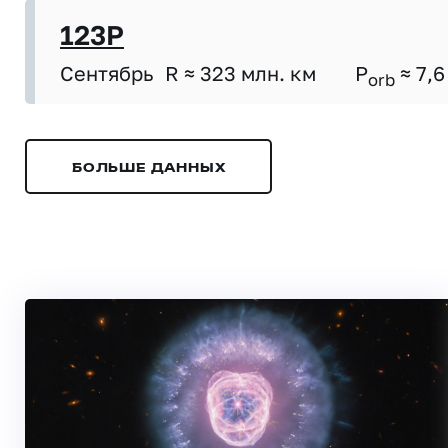
123P
Сентябрь
R ≈ 323 млн. км
P
≈ 7,6
orb
БОЛЬШЕ ДАННЫХ