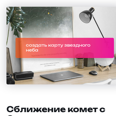
создать карту звездного
неба
Сближение комет с