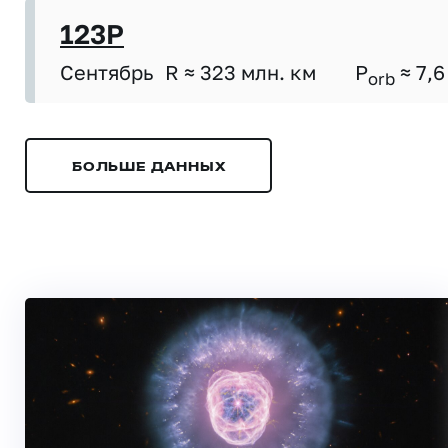
123P
Сентябрь
R ≈ 323 млн. км
P
≈ 7,6
orb
БОЛЬШЕ ДАННЫХ