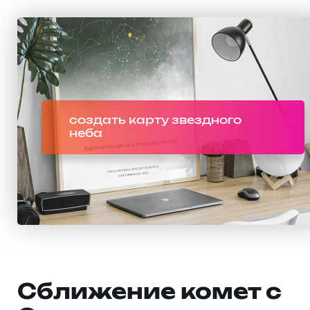
создать карту звездного
неба
Сближение комет с