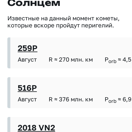
Солнцем
Известные на данный момент кометы,
которые вскоре пройдут перигелий.
259P
Август
R ≈ 270 млн. км
P
≈ 4,5
orb
516P
Август
R ≈ 376 млн. км
P
≈ 6,9
orb
2018 VN2