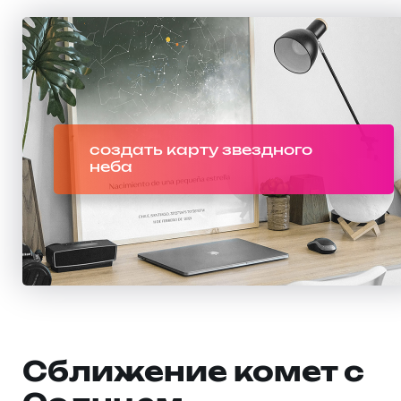
создать карту звездного
неба
Сближение комет с