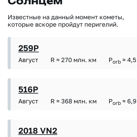
Солнцем
Известные на данный момент кометы,
которые вскоре пройдут перигелий.
259P
Август
R ≈ 270 млн. км
P
≈ 4,5
orb
516P
Август
R ≈ 368 млн. км
P
≈ 6,9
orb
2018 VN2