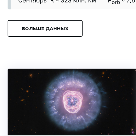
Сентябрь
R ≈ 323 млн. км
P
≈ 7,6
orb
БОЛЬШЕ ДАННЫХ