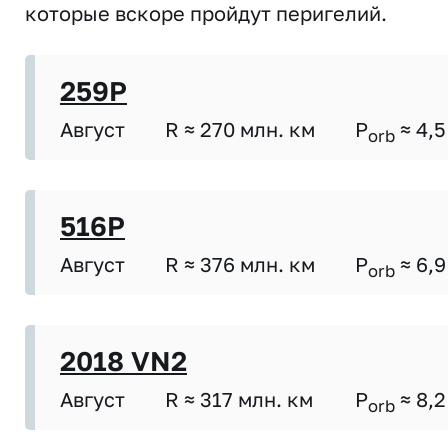
которые вскоре пройдут перигелий.
259P
Август
R ≈ 270 млн. км
P
≈ 4,5
orb
516P
Август
R ≈ 376 млн. км
P
≈ 6,9
orb
2018 VN2
Август
R ≈ 317 млн. км
P
≈ 8,2
orb