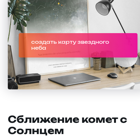
создать карту звездного
неба
Сближение комет с
Солнцем