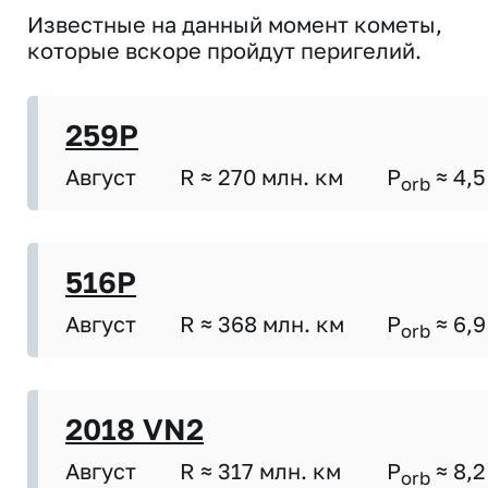
Известные на данный момент кометы,
которые вскоре пройдут перигелий.
259P
Август
R ≈ 270 млн. км
P
≈ 4,5
orb
516P
Август
R ≈ 368 млн. км
P
≈ 6,9
orb
2018 VN2
Август
R ≈ 317 млн. км
P
≈ 8,2
orb