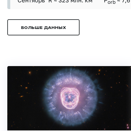
Сентябрь
R ≈ 323 млн. км
P
≈ 7,6
orb
БОЛЬШЕ ДАННЫХ