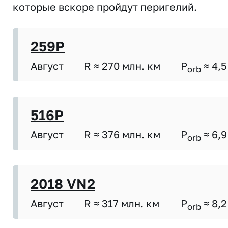
которые вскоре пройдут перигелий.
259P
Август
R ≈ 270 млн. км
P
≈ 4,5
orb
516P
Август
R ≈ 376 млн. км
P
≈ 6,9
orb
2018 VN2
Август
R ≈ 317 млн. км
P
≈ 8,2
orb